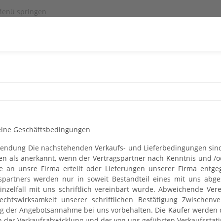
enü springen
eine Geschäftsbedingungen
endung Die nachstehenden Verkaufs- und Lieferbedingungen sind 
ten als anerkannt, wenn der Vertragspartner nach Kenntnis und 
e an unsre Firma erteilt oder Lieferungen unserer Firma ent
spartners werden nur in soweit Bestandteil eines mit uns abge
inzelfall mit uns schriftlich vereinbart wurde. Abweichende Ve
echtswirksamkeit unserer schriftlichen Bestätigung Zwischen
 der Angebotsannahme bei uns vorbehalten. Die Käufer werden d
der Verkaufsabwicklung und der von uns geführten Verkaufsstatis