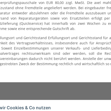
erprüfungspauschale von EUR 80,00 zzgl. MwSt. Die axel mahl
lzustand ohne Fremdteile angeliefert werden. Bei eingebauter f
aratur entweder abzulehnen oder die Fremdteile auszubauen un
rsand von Reparaturgeräten sowie von Ersatzteilen erfolgt pe
tzlieferung (Quickservice) hat innerhalb von zwei Wochen zu er
me sowie eine entsprechende Gutschrift ab.
üllungsort und Gerichtsstand Erfüllungsort und Gerichtsstand für a
keit des Vertragsverhältnisses, insbesondere auch für Ansprüc
. Soweit Einzelbestimmungen unserer Verkaufs- und Lieferbedi
dualvertrages rechtsunwirksam sind oder werden, soll die R
svereinbarungen dadurch nicht berührt werden. Anstelle der unw
estrebten Zweck der Bestimmung rechtlich und wirtschaftlich so
wir Cookies & Co nutzen