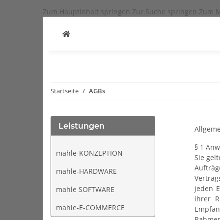
Zum Hauptinhalt springen
Zur Suche springen
Zum M
Startseite
AGBs
Leistungen
Allgem
§ 1 Anw
mahle-KONZEPTION
Sie gel
Aufträg
mahle-HARDWARE
Vertrag
jeden E
mahle SOFTWARE
ihrer R
mahle-E-COMMERCE
Empfang
Rahmen 