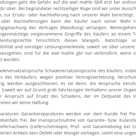
ndungen geht die Gefahr auf die axel mahle GbR erst bei ordn
br über. Bei begründeter rechtzeitiger Rüge sind wir unter Aussc
, zur Ersatz- oder Nachlieferung nach unserer Wahl berechtigt.
- oder Nachlieferungen kann der Käufer nach seiner Wahl H
ngigmachung des Vertrages (Wandlung) verlangen. Weitergehend
igenmächtige vorgenommene Eingriffe des Käufers an einem Tei
leistungsrechte hinsichtlich dieses Mangels. Ratschläge u
bilität und sonstiger Leistungsmerkmale, soweit sie über unsere 
inausgehen, sind für die axel mahle gbr nur verbindlich, wenn 
gt wurden.
adenersatzansprüche Schadenersatzansprüche des Käufers, insbe
s des Verkäufers, wegen positiver Vertragsverletzung, Verschu
g, werden ausgeschlossen, es sei denn, die Ansprüche beruhe
 Soweit wir auf Grund grob fahrlässigen Verhaltens unsrer Organ
er Anspruch auf Ersatz des Schadens, der im Zeitpunkt des V
men wir keine Haftung.
paraturen Garantiereparaturen werden von dem Kunde frei Por
 ebenfalls frei. Bei Inanspruchnahme von Garantie- bzw. Kulanz
iefernachweis (Lieferscheinkopie, Prüf- und Garantiebeleg bei 
ierten Artikels kein Defekt oder Mangel vorliegen, somit eine unge