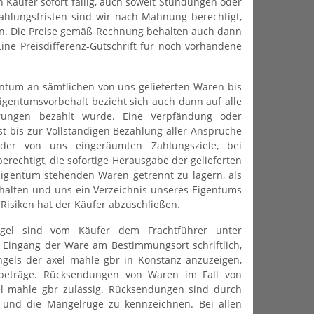
Käufer sofort fällig, auch soweit Stundungen oder
Zahlungsfristen sind wir nach Mahnung berechtigt,
ten. Die Preise gemäß Rechnung behalten auch dann
ine Preisdifferenz-Gutschrift für noch vorhandene
ntum an sämtlichen von uns gelieferten Waren bis
igentumsvorbehalt bezieht sich auch dann auf alle
erungen bezahlt wurde. Eine Verpfändung oder
t bis zur Vollständigen Bezahlung aller Ansprüche
 der von uns eingeräumten Zahlungsziele, bei
echtigt, die sofortige Herausgabe der gelieferten
Eigentum stehenden Waren getrennt zu lagern, als
halten und uns ein Verzeichnis unseres Eigentums
Risiken hat der Käufer abzuschließen.
ngel sind vom Käufer dem Frachtführer unter
h Eingang der Ware am Bestimmungsort schriftlich,
ngels der axel mahle gbr in Konstanz anzuzeigen,
sbeträge. Rücksendungen von Waren im Fall von
el mahle gbr zulässig. Rücksendungen sind durch
 und die Mängelrüge zu kennzeichnen. Bei allen