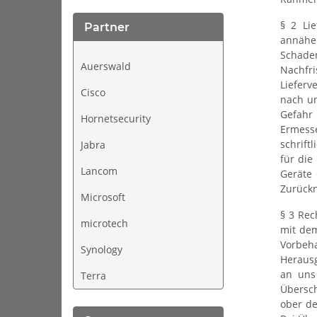
§ 2 Li
Partner
annähe
Schade
Auerswald
Nachfri
Lieferv
Cisco
nach u
Gefahr
Hornetsecurity
Ermesse
schrift
Jabra
für die
Lancom
Geräte 
Zurückn
Microsoft
§ 3 Rec
microtech
mit de
Vorbeha
Synology
Herausg
an uns 
Terra
Übersch
ober de