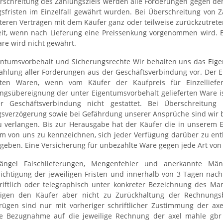
rschreitung des Zahlungsziels werden alle Forderungen gegen den 
sfristen im Einzelfall gewährt wurden. Bei Überschreitung von 
teren Verträgen mit dem Käufer ganz oder teilweise zurückzutre
eit, wenn nach Lieferung eine Preissenkung vorgenommen wird. E
re wird nicht gewährt.
entumsvorbehalt und Sicherungsrechte Wir behalten uns das Eige
ahlung aller Forderungen aus der Geschäftsverbindung vor. Der E
erten Waren, wenn vom Käufer der Kaufpreis für Einzellief
ngsübereignung der unter Eigentumsvorbehalt gelieferten Ware is
r Geschäftsverbindung nicht gestattet. Bei Überschreitung
sverzögerung sowie bei Gefährdung unserer Ansprüche sind wir ber
 verlangen. Bis zur Herausgabe hat der Käufer die in unserem 
m von uns zu kennzeichnen, sich jeder Verfügung darüber zu ent
geben. Eine Versicherung für unbezahlte Ware gegen jede Art von 
ngel Falschlieferungen, Mengenfehler und anerkannte Mä
ichtigung der jeweiligen Fristen und innerhalb von 3 Tagen nac
riftlich oder telegraphisch unter konkreter Bezeichnung des Ma
tigen den Käufer aber nicht zu Zurückhaltung der Rechnung
ügen sind nur mit vorheriger schriftlicher Zustimmung der ax
te Bezugnahme auf die jeweilige Rechnung der axel mahle gbr