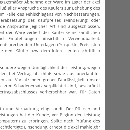
ungsgemäßer Abnahme der Ware im Lager der axel
hluß aller Ansprüche des Käufers zur Behebung des
 Im Falle des Fehlschlagens von Nachbesserungen,
erabsetzung des Kaufpreises (Minderung) oder
e Ansprüche jeglicher Art sind ausgeschlossen.
l der Ware verliert der Käufer seine sämtlichen
nd Empfehlungen hinsichtlich Verwendbarkeit,
entsprechenden Unterlagen (Prospekte, Preislisten
sie dem Käufer bzw. dem Interessenten schriftlich
sondere wegen Unmöglichkeit der Leistung, wegen
lden bei Vertragsabschluß sowie aus unerlaubter
n auf Vorsatz oder grober Fahrlässigkeit unsrer
e zum Schadenersatz verpflichtet sind, beschränkt
ertragsabschlusses vorhersehbar war. Für Daten
to und Verpackung eingesandt. Der Rückversand
leistungen hat der Kunde, vor Beginn der Leistung
Computern) zu erbringen. Sollte nach Prüfung des
rechtfertigte Einsendung, erhebt die axel mahle gbr