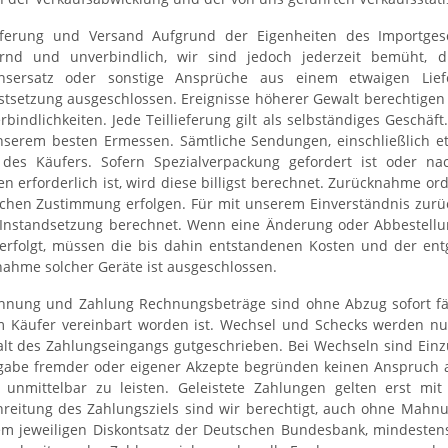
eferung und Versand Aufgrund der Eigenheiten des Importgesc
rnd und unverbindlich, wir sind jedoch jederzeit bemüht, die
nsersatz oder sonstige Ansprüche aus einem etwaigen Liefe
stsetzung ausgeschlossen. Ereignisse höherer Gewalt berechtigen
erbindlichkeiten. Jede Teillieferung gilt als selbständiges Geschä
nserem besten Ermessen. Sämtliche Sendungen, einschließlich 
 des Käufers. Sofern Spezialverpackung gefordert ist oder
n erforderlich ist, wird diese billigst berechnet. Zurücknahme o
lichen Zustimmung erfolgen. Für mit unserem Einverständnis zur
 Instandsetzung berechnet. Wenn eine Änderung oder Abbestellu
erfolgt, müssen die bis dahin entstandenen Kosten und der en
ahme solcher Geräte ist ausgeschlossen.
hnung und Zahlung Rechnungsbeträge sind ohne Abzug sofort fäll
m Käufer vereinbart worden ist. Wechsel und Schecks werden n
lt des Zahlungseingangs gutgeschrieben. Bei Wechseln sind Einz
abe fremder oder eigener Akzepte begründen keinen Anspruch 
unmittelbar zu leisten. Geleistete Zahlungen gelten erst mit
reitung des Zahlungsziels sind wir berechtigt, auch ohne Mah
m jeweiligen Diskontsatz der Deutschen Bundesbank, mindestens 