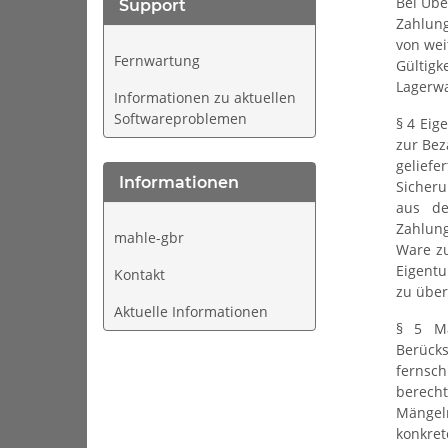
Bei Übe
Support
Zahlung
von wei
Fernwartung
Gültigk
Lagerwa
Informationen zu aktuellen
Softwareproblemen
§ 4 Eig
zur Bez
gelief
Informationen
Sicheru
aus de
Zahlung
mahle-gbr
Ware zu
Eigentu
Kontakt
zu über
Aktuelle Informationen
§ 5 Mä
Berücks
fernsch
berech
Mängelr
konkre