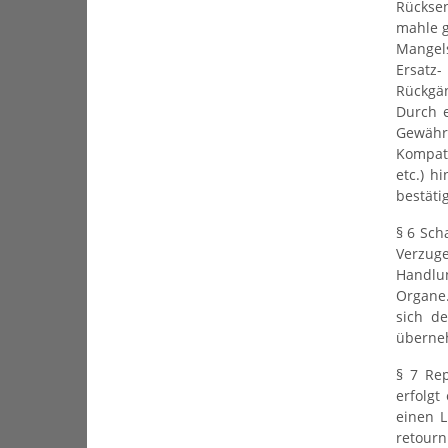
Rückse
mahle g
Mangels
Ersatz
Rückgä
Durch e
Gewähr
Kompati
etc.) h
bestäti
§ 6 Sch
Verzuge
Handlun
Organe.
sich d
überneh
§ 7 Re
erfolgt
einen L
retourn