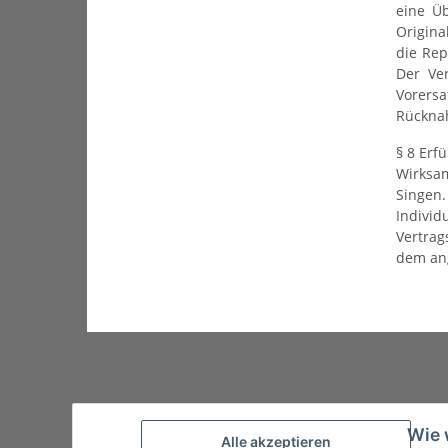
eine Üb
Origina
die Rep
Der Ve
Vorersa
Rücknah
§ 8 Erf
Wirksam
Singen
Indivi
Vertrag
dem ang
Startseite
AGBs
Datenschutz
Impressum
Wie 
Alle akzeptieren