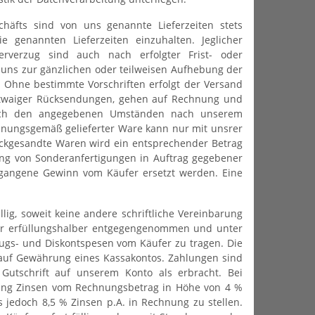
häfts sind von uns genannte Lieferzeiten stets
 genannten Lieferzeiten einzuhalten. Jeglicher
rverzug sind auch nach erfolgter Frist- oder
 uns zur gänzlichen oder teilweisen Aufhebung der
ft. Ohne bestimmte Vorschriften erfolgt der Versand
etwaiger Rücksendungen, gehen auf Rechnung und
 nach den angegebenen Umständen nach unserem
rdnungsgemäß gelieferter Ware kann nur mit unsrer
ückgesandte Waren wird ein entsprechender Betrag
ng von Sonderanfertigungen in Auftrag gegebener
tgangene Gewinn vom Käufer ersetzt werden. Eine
ig, soweit keine andere schriftliche Vereinbarung
ur erfüllungshalber entgegengenommen und unter
ugs- und Diskontspesen vom Käufer zu tragen. Die
auf Gewährung eines Kassakontos. Zahlungen sind
 Gutschrift auf unserem Konto als erbracht. Bei
nung Zinsen vom Rechnungsbetrag in Höhe von 4 %
jedoch 8,5 % Zinsen p.A. in Rechnung zu stellen.